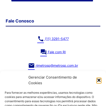
Fale Conosco
call
(11) 3291-5477
question_answer
Fale com RI
mail
rimetrosp@metrosp.com.br
Gerenciar Consentimento de
Cookies
Para fornecer as melhores experiências, usamos tecnologias como
cookies para armazenar e/ou acessar informações do dispositivo. O
consentimento para essas tecnologias nos permitirá processar dados
como comportamento de navegação ou IDs exclusivos neste site. Não