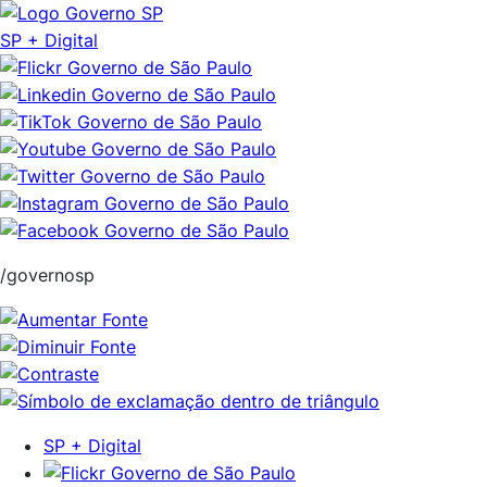
Pular
para
SP + Digital
o
conteúdo
/governosp
SP + Digital